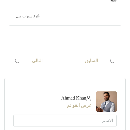
شقة
السابق
التالى
Ahmad Khan
عرض القوائم