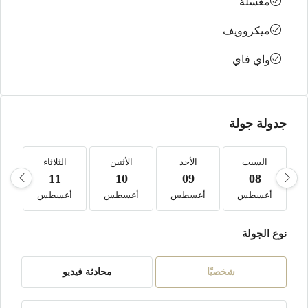
مغسلة
ميكروويف
واي فاي
جدولة جولة
السبت
الأحد
الأثنين
الثلاثاء
ا
11
10
09
08
أغسطس
أغسطس
أغسطس
أغسطس
أ
نوع الجولة
شخصيًا
محادثة فيديو