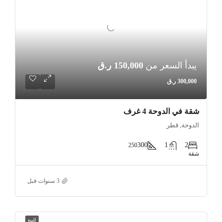
يبدأ السعر من
150,000 ر.ق
300,000 ر.ق
شقة في الدوحة 4 غرف
الدوحة, قطر
300
1
2
250
شقة
للبيع