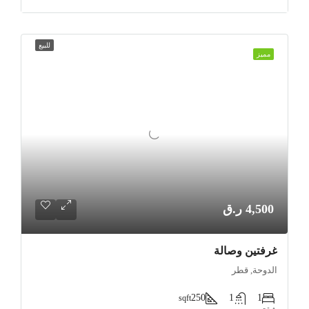
للبيع
مميز
4,500 ر.ق
غرفتين وصالة
الدوحة, قطر
250
1
1
sqft