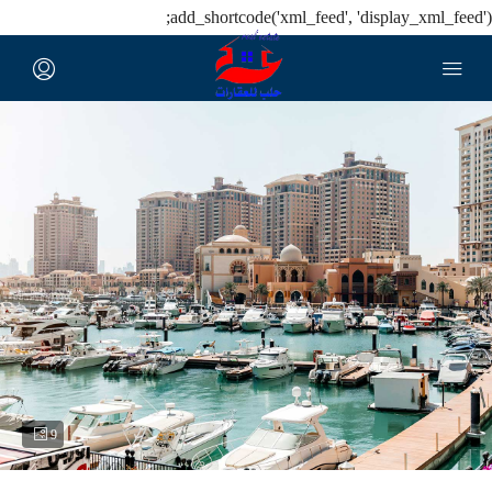
add_shortcode('xml_feed', 'display_xml_feed');
9