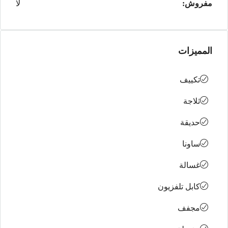
مفروش:
لا
المميزات
تكييف
ثلاجة
حديقة
ساونا
غسالة
كابل تلفزيون
مجفف