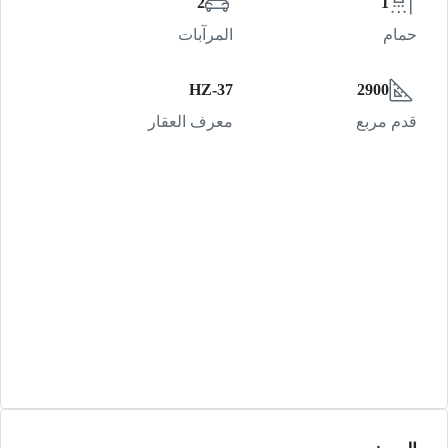
2
1
حمام
المرآبات
HZ-37
2900
قدم مربع
معرف العقار