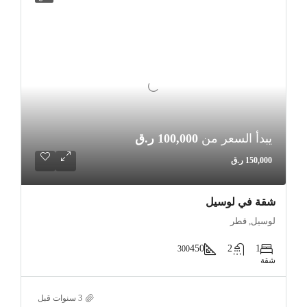
يبدأ السعر من
100,000 ر.ق
150,000 ر.ق
شقة في لوسيل
لوسيل, قطر
450
2
1
300
شقة