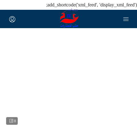
add_shortcode('xml_feed', 'display_xml_feed');
8