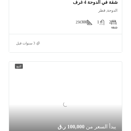
شقة في الدوحة 4 غرف
الدوحة, قطر
300
1
2
250
شقة
للبيع
يبدأ السعر من
100,000 ر.ق