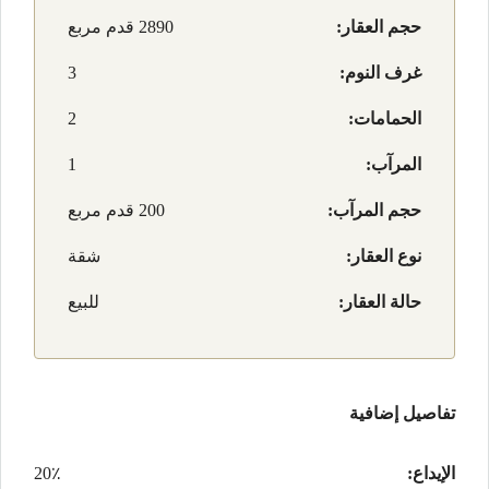
حجم العقار:
2890 قدم مربع
غرف النوم:
3
الحمامات:
2
المرآب:
1
حجم المرآب:
200 قدم مربع
نوع العقار:
شقة
حالة العقار:
للبيع
تفاصيل إضافية
الإيداع:
20٪