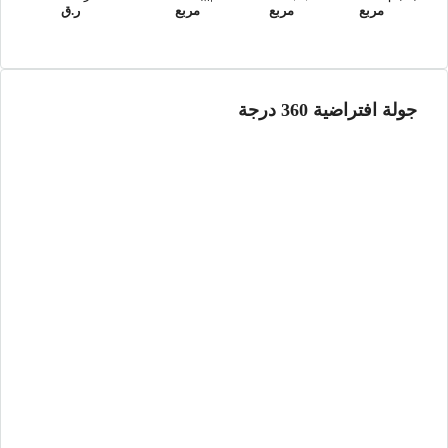
مربع
مربع
مربع
ر.ق
جولة افتراضية 360 درجة