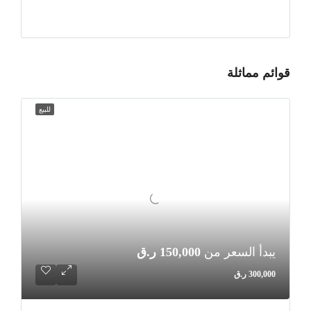
قوائم مماثلة
للبيع
يبدأ السعر من
150,000 ر.ق
300,000 ر.ق