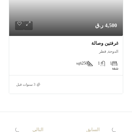
4,500 ر.ق
غرفتين وصالة
الدوحة, قطر
250
1
1
sqft
شقة
السابق
التالى