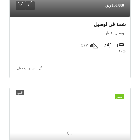
150,000 ر.ق
شقة في لوسيل
لوسيل, قطر
450
2
1
300
شقة
للبيع
مميز