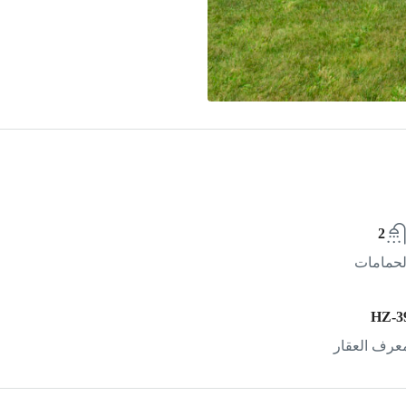
2
لحمامات
HZ-3
عرف العقار