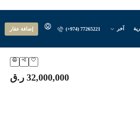
رية
آخر
(+974) 77265221
إضافة عقار
32,000,000 ر.ق