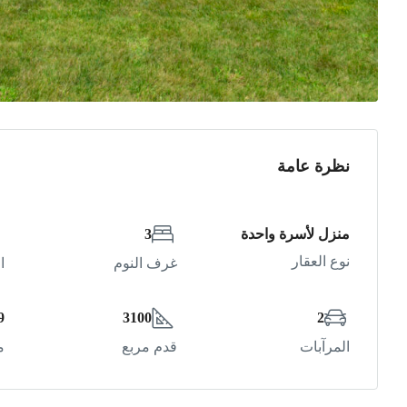
نظرة عامة
منزل لأسرة واحدة
3
نوع العقار
غرف النوم
ا
9
3100
2
المرآبات
قدم مربع
م