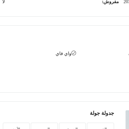
20
مفروش:
لا
واي فاي
جدولة جولة